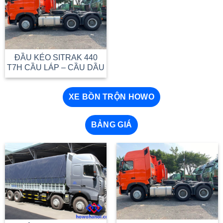
ĐẦU KÉO SITRAK 440
T7H CẦU LÁP – CẦU DẦU
XE BỒN TRỘN HOWO
BẢNG GIÁ