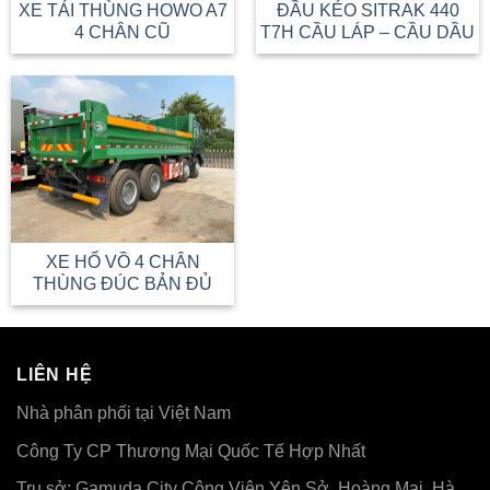
XE TẢI THÙNG HOWO A7
ĐẦU KÉO SITRAK 440
4 CHÂN CŨ
T7H CẦU LÁP – CẦU DẦU
XE HỔ VỒ 4 CHÂN
THÙNG ĐÚC BẢN ĐỦ
LIÊN HỆ
Nhà phân phối tại Việt Nam
Công Ty CP Thương Mại Quốc Tế Hợp Nhất
Trụ sở: Gamuda City Công Viên Yên Sở, Hoàng Mai, Hà