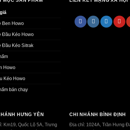
 MỤC SẢN PHẨM
LIÊN KẾT MẠNG XÃ HỘI
giá
e Ben Howo
e Đầu Kéo Howo
 Đầu Kéo Sitrak
hẩm
n Howo
u Kéo Howo
hẩm bán chạy
NHÁNH HƯNG YÊN
CHI NHÁNH BÌNH ĐỊNH
ỉ: Km19, Quốc Lộ 5A, Trưng
Địa chỉ: 1024A, Trần Hưng Đ