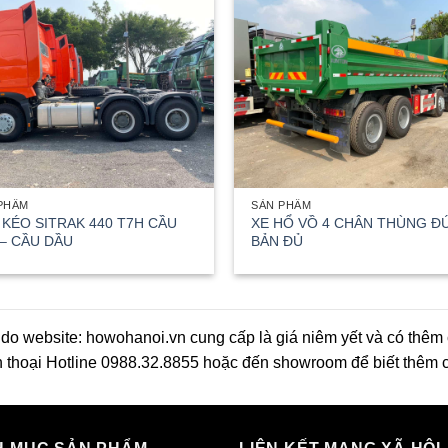
PHẨM
SẢN PHẨM
 KÉO SITRAK 440 T7H CẦU
XE HỔ VỒ 4 CHÂN THÙNG Đ
 – CẦU DẦU
BẢN ĐỦ
o website: howohanoi.vn cung cấp là giá niêm yết và có thêm
n thoại Hotline 0988.32.8855 hoặc đến showroom để biết thêm ch