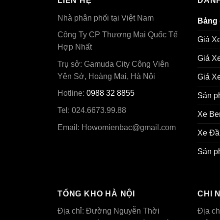
LIÊN HỆ
DANH
Nhà phân phối tại Việt Nam
Bảng 
Công Ty CP Thương Mại Quốc Tế
Giá X
Hợp Nhất
Giá X
Trụ sở: Gamuda City Công Viên
Yên Sở, Hoàng Mai, Hà Nội
Giá Xe
Hotline:
0988 32 8855
Sản p
Tel: 024.6673.99.88
Xe Be
Email:
Howomienbac@gmail.com
Xe Đầ
Sản p
TỔNG KHO HÀ NỘI
CHI 
Địa chỉ: Đường Nguyễn Thời
Địa ch