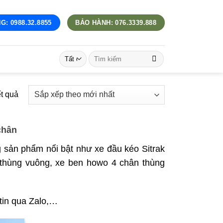
G: 0988.32.8855
BẢO HÀNH: 076.3339.888
Tìm
kiếm:
Đã
ết quả
sắp
xếp
chân
theo
mới
 sản phẩm nổi bật như xe đầu kéo Sitrak
nhất
 thùng vuông, xe ben howo 4 chân thùng
 tin qua Zalo,…