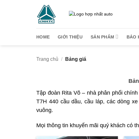
Bỏ
qua
nội
dung
HOME
GIỚI THIỆU
SẢN PHẨM
BẢO 
Trang chủ
/
Bảng giá
Bản
Tập đoàn Rita Võ – nhà phân phối chính
T7H 440 cầu dầu, cầu láp, các dòng xe
vuông.
Mọi thông tin khuyến mãi quý khách có th