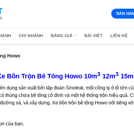
BÁN HÀN
HÀNH
CHI NHÁNH
BẢNG GIÁ
BÀI VIẾT
LIÊN HỆ
ông Howo
3
3
Xe Bồn Trộn Bê Tông Howo 10m
12m
15m
n dụng sản xuất bởi tập đoàn Sinotruk, một công ty ô tô lớn củ
 có thùng chứa bê tông cố định và một hệ thống trộn hiệu quả
 đường sá, và xây dựng. Xe bồn trộn bê tông Howo nổi tiếng vớ
ọn của bạn.