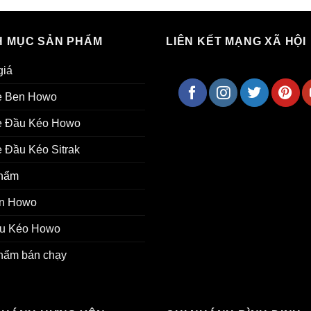
 MỤC SẢN PHẨM
LIÊN KẾT MẠNG XÃ HỘI
giá
e Ben Howo
e Đầu Kéo Howo
 Đầu Kéo Sitrak
hẩm
n Howo
u Kéo Howo
hẩm bán chạy