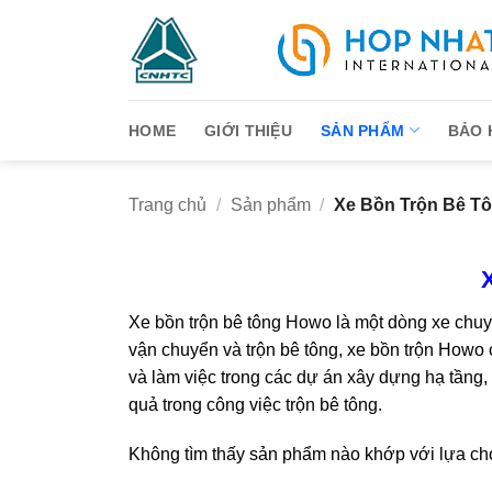
Bỏ
qua
nội
dung
HOME
GIỚI THIỆU
SẢN PHẨM
BẢO 
Trang chủ
/
Sản phẩm
/
Xe Bồn Trộn Bê T
Xe bồn trộn bê tông Howo là một dòng xe chuyê
vận chuyển và trộn bê tông, xe bồn trộn Howo
và làm việc trong các dự án xây dựng hạ tầng,
quả trong công việc trộn bê tông.
Không tìm thấy sản phẩm nào khớp với lựa ch