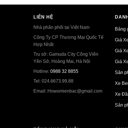
LIÊN HỆ
DANH
Nhà phân phối tại Việt Nam
Bảng 
Công Ty CP Thương Mại Quốc Tế
Giá X
Hợp Nhất
Giá X
Trụ sở: Gamuda City Công Viên
Yên Sở, Hoàng Mai, Hà Nội
Giá Xe
Hotline:
0988 32 8855
Sản p
Tel: 024.6673.99.88
Xe Be
Email:
Howomienbac@gmail.com
Xe Đầ
Sản p